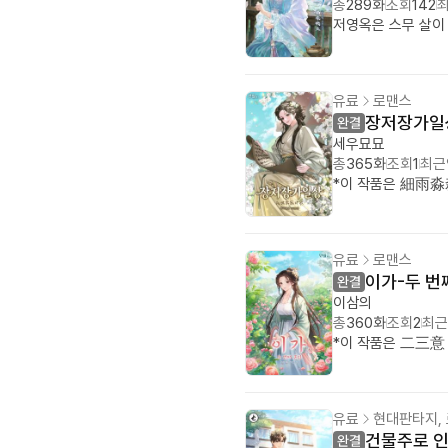
총
289화
조회
142
유료
로맨스
장저장가일
세우묘묘
총
365화
조회
1
최근
유료
로맨스
이가-두 번
이삼의
총
360화
조회
2
최근
유료
현대판타지,
건물주로 인