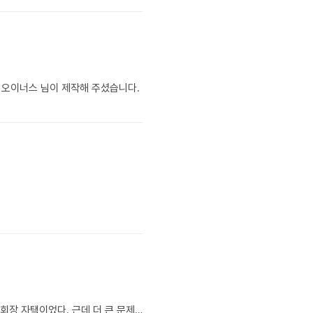
튜디오이너스 님이 제작해 주셨습니다.
3년 사귄 여자친구가 임신했다. 결혼 인사를 가겠다고 했더니, 찍어준 주소가 대한민국 재벌 그룹 회장 자택이었다. 근데 더 큰 문제는 — 내가 십수 년간 취미로 모은 주식이 하필 그 그룹 핵심 계열사였다는 거다.