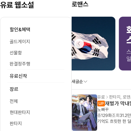
유료 웹소설
로맨스
할인&혜택
골드게이지
선물함
완결정주행
유료신작
새글순
장르
유료
판타지, 로
전체
재벌가 막내
노빠꾸
현대판타지
총
129화
조회
31.2만
기억도 흐릿한 한 달
판타지