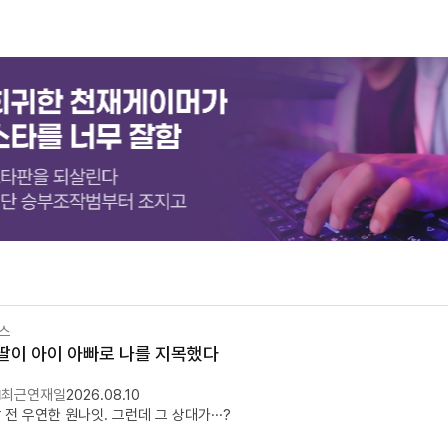
맨스
딸이 아이 아빠로 나를 지목했다
최근연재일
2026.08.10
 전 우연한 원나잇. 그런데 그 상대가···?