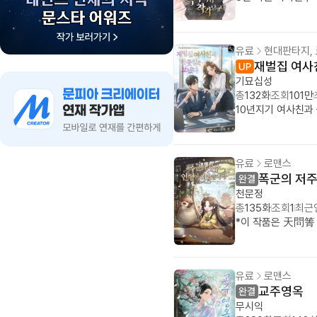
유료
현대판타지,
재벌집 여사
기묘십성
총
132화
조회
101만
10년지기 여사친과 
유료
로맨스
폭군의 저주
천문정
총
135화
조회
1
최근
유료
로맨스
교주영옥
무시익