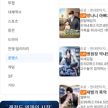
무협
유료
현대판타지,
대체역사
망나니 아빠
싄밥에김치
스포츠
총
164화
조회
21.8
퓨전
가족을 파괴시킨 개망
드라마
전쟁·밀리터리
유료
현대판타지,
병원장 막내
로맨스
되새김질
총
102화
조회
60.4
게임
교수들이 집착하는 
SF
기타
유료
현대판타지,
재벌가 흑막
엘루아.
총
99화
조회
64.5