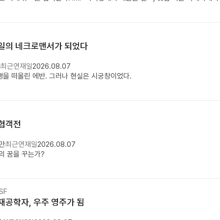
일의 네크로맨서가 되었다
최근연재일
2026.08.07
을 떠올린 에반. 그러나 현실은 시궁창이었다.
협객전
7만
최근연재일
2026.08.07
의 꿈을 꾸는가?
SF
재공학자, 우주 영주가 됨