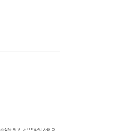
벼락 맞은 노트북으로 미래 뉴스를 검색한다. IMF 폭락장에서 떼돈을 벌고, 닷컴 버블 꼭대기에서 주식을 팔고, 서브프라임 사태 때 미국 증시 하락에 전 재산을 걸었다. "제가 산 건 주식이 아닙니다. 미래입니다." 흙수저 주식 천재 이지성. 그가 미래 정보를 무기로 대한민국을 씹어먹고 글로벌 재벌이 되는 이야기. 지금, 검색을 시작합니다.