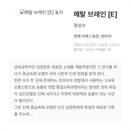
메탈 브레인 [E]
정상수
연재 이북 〉 퓨전, 판타지
조회수: 69,317
|
선호작: 1,041
|
좋아요: 1,054
|
연재글: 36
금속공학자인 김준현은 새로운 소재를 개발하였지만 그 연구를 하
다가 중금속에 오염이 되어 시한부 인생 판정을 받게 된다.
한편 우주 한 곳에 존재하는 프라이아 연합에서 사용하는 고속워
프통신망으로 송출된 연합 통일교육과정이라는 방대한 양의 파일
이 공간균열로 인해 사라지고 우연히 태양계로 송출이 되는 사건
이 벌어진다.
그로 인해 중금속에 오염된 인간 김준현에게 회생과 새로운 기회
를 주는데...