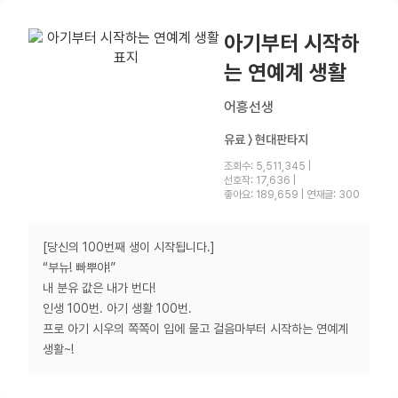
아기부터 시작하
는 연예계 생활
어흥선생
유료 〉 현대판타지
조회수: 5,511,345
|
선호작: 17,636
|
좋아요: 189,659
|
연재글: 300
[당신의 100번째 생이 시작됩니다.]
“부뉴! 빠뿌야!”
내 분유 값은 내가 번다!
인생 100번. 아기 생활 100번.
프로 아기 시우의 쪽쪽이 입에 물고 걸음마부터 시작하는 연예계
생활~!