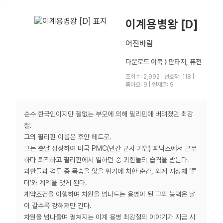
이계용병왕 [D]
어진바람
다운로드 이북 〉 판타지, 퓨전
조회수: 2,992
|
선호작: 118
|
좋아요: 9
|
연재글: 9
순수 한국인이지만 철없는 부모에 의해 필리핀에 버려졌던 최강
철.
그의 필리핀 이름은 후안 페드로.
그는 훗날 성장하여 미국 PMC(민간 군사 기업) 피닉스에서 근무
하다 퇴직하고 필리핀에서 일하던 중 괴한들의 습격을 받는다.
괴한들과 격투 중 목숨을 잃을 위기에 처한 순간, 외계 지성체 ‘론
더’와 계약을 맺게 된다.
계약조건을 이행하며 차원을 넘나드는 용병이 된 그의 능력은 날
이 갈수록 강해져만 간다.
차원을 넘나들며 펼쳐지는 이계 용병 최강철의 이야기가 지금 시