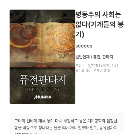
평등주의 사회는
없다(기계들의 봉
기)
soooos
일반연재 〉 퓨전, 판타지
조회수: 10,795
|
선호작: 24
|
좋아요: 26
|
연재글: 215
고대의 신비의 제국 몽이 다시 부활하고 몽은 기계공학의 엄청난
힘을 바탕으로 청나라는 물론 러시아의 일부와 인도, 동유럽까지