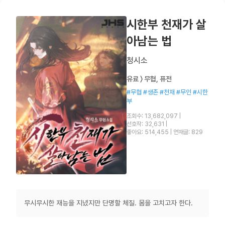
시한부 천재가 살
아남는 법
청시소
유료 〉 무협, 퓨전
#무협 #생존 #천재 #무인 #시한
부
조회수: 13,682,097
|
선호작: 32,631
|
좋아요: 514,455
|
연재글: 829
무시무시한 재능을 지녔지만 단명할 체질. 몸을 고치고자 한다.