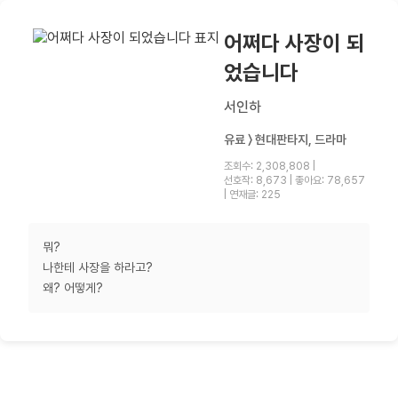
어쩌다 사장이 되
었습니다
서인하
유료 〉 현대판타지, 드라마
조회수: 2,308,808
|
선호작: 8,673
|
좋아요: 78,657
|
연재글: 225
뭐?
나한테 사장을 하라고?
왜? 어떻게?