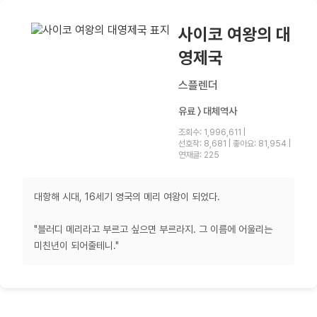
사이코 여왕의 대
영제국
스플렌더
유료 〉 대체역사
조회수: 1,996,611
|
선호작: 8,681
|
좋아요: 81,954
|
연재글: 225
대항해 시대, 16세기 영국의 메리 여왕이 되었다.
"블러디 메리라고 부르고 싶으면 부르라지. 그 이름에 어울리는
미친년이 되어줄테니."