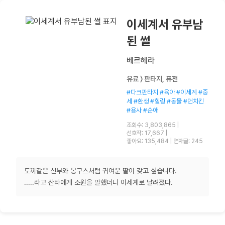
이세계서 유부남
된 썰
베르헤라
유료 〉 판타지, 퓨전
#다크판타지 #육아 #이세계 #중
세 #환생 #힐링 #동물 #먼치킨
#용사 #순애
조회수: 3,803,865
|
선호작: 17,667
|
좋아요: 135,484
|
연재글: 245
토끼같은 신부와 몽구스처럼 귀여운 딸이 갖고 싶습니다.
.....라고 산타에게 소원을 말했더니 이세계로 날려졌다.