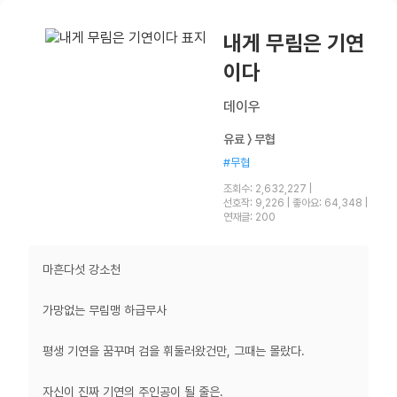
내게 무림은 기연
이다
데이우
유료 〉 무협
#무협
조회수: 2,632,227
|
선호작: 9,226
|
좋아요: 64,348
|
연재글: 200
마흔다섯 강소천
가망없는 무림맹 하급무사
평생 기연을 꿈꾸며 검을 휘둘러왔건만, 그때는 몰랐다.
자신이 진짜 기연의 주인공이 될 줄은.