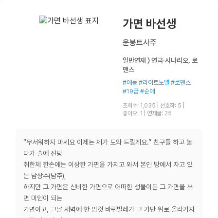
가면 바선생
운봉트사주
일반연재 〉 연극·시나리오, 로
맨스
#예능 #라이트노벨 #로맨스
#19금 #순애
조회수: 1,035
|
선호작: 5
|
좋아요: 1
|
연재글: 25
“무서워하지 마세요 이제는 제가 도와 드릴게요.” 친구들 하고 놀
다가 술에 진탕
취한체 한손에는 이상한 가면을 가지고 와서 본인 방에서 자고 있
는 남상수(남주),
하지만 그 가면은 신비한 가면으로 어떠한 생물이든 그 가면을 쓰
면 미인이 되는
가면이고, 그날 새벽에 한 암컷 바퀴벌레가 그 가만 위로 올라가자