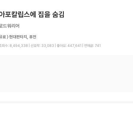
아포칼립스에 집을 숨김
로드워리어
유료 〉 현대판타지, 퓨전
조회수: 8,494,338
|
선호작: 33,083
|
좋아요: 447,641
|
연재글: 741