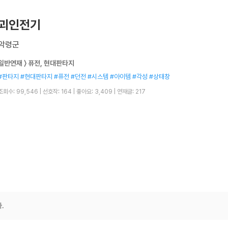
괴인전기
악령군
일반연재 〉 퓨전, 현대판타지
#판타지 #현대판타지 #퓨전 #던전 #시스템 #아이템 #각성 #상태창
조회수: 99,546
|
선호작: 164
|
좋아요: 3,409
|
연재글: 217
.