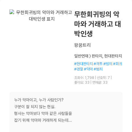
무한회귀빙의 악
마와 거래하고 대
박인생
왕꿈트리
일반연재 〉 판타지, 현대판타지
#현대판타지 #격투 #빙의 #회귀
#경찰 #악마 #범죄
조회수: 1,798
|
선호작: 7
|
좋아요: 33
|
연재글: 33
누가 악마이고, 누가 사람인가?
구분이 잘 되지 않는 현실.
형사는 악마보다 악마 같은 사람들을
잡기 위해 악마와 거래하게 되는데...