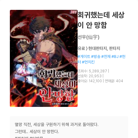
회귀했는데 세상
이 안 망함
선우(仙宇)
유료 〉 현대판타지, 판타지
#게이트 #방송 #천재 #BJ #헌
터 #먼치킨
조회수: 5,289,287
|
선호작: 20,953
|
좋아요: 142,100
|
연재글: 404
멸망 직전, 세상을 구원하기 위해 과거로 돌아왔다.
그런데.. 세상이 안 망한다.