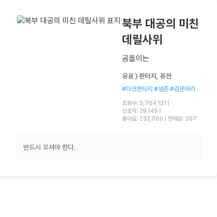
북부 대공의 미친
데릴사위
곰돌이는
유료 〉 판타지, 퓨전
#다크판타지 #생존 #검은머리
조회수: 5,764,131
|
선호작: 29,149
|
좋아요: 232,060
|
연재글: 397
반드시 꼬셔야 한다.