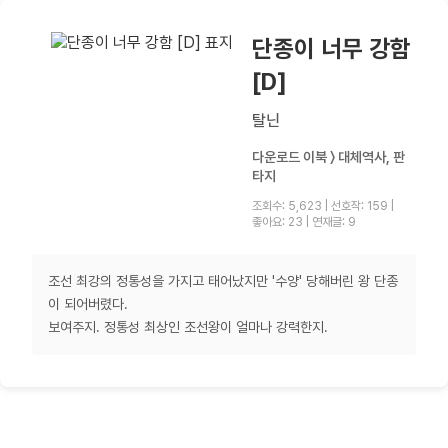
단종이 너무 강함
[D]
탈닌
다운로드 이북 〉 대체역사, 판
타지
조회수: 5,623
|
선호작: 159
|
좋아요: 23
|
연재글: 9
조선 최강의 정통성을 가지고 태어났지만 '수양' 당해버린 왕 단종
이 되어버렸다.
보여주지. 정통성 최상인 조선왕이 얼마나 강력한지.