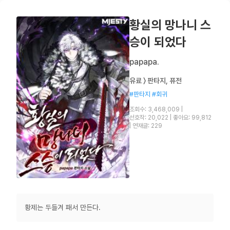
황실의 망나니 스
승이 되었다
papapa.
유료 〉 판타지, 퓨전
#판타지 #회귀
조회수: 3,468,009
|
선호작: 20,022
|
좋아요: 99,812
|
연재글: 229
황제는 두들겨 패서 만든다.