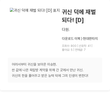
귀신 덕에 재벌
되다! [D]
다원.
다운로드 이북 〉 현대판타지
조회수: 800
|
선호작: 41
|
좋아요: 5
|
연재글: 7
어려서부터 귀신을 보아온 이승현.
싼 값에 나온 옥탑방 계약을 위해 간 곳에서 만난 귀신.
귀신의 한을 풀어주고 받은 능력 덕에 그의 인생이 변한다!