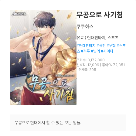
무공으로 사기침
쿠쿠하스
유료 〉 현대판타지, 스포츠
#현대판타지 #퓨전 #무협 #스포
츠 #격투 #빙의 #사이다
조회수: 3,172,800
|
선호작: 12,099
|
좋아요: 72,351
|
연재글: 205
무공으로 현대에서 할 수 있는 모든 일들.