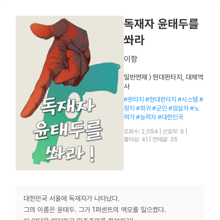
독재자 윤태두를
쏴라
이항
일반연재 〉 현대판타지, 대체역
사
#판타지 #현대판타지 #시스템 #
정치 #회귀 #군인 #암살자 #노
력가 #능력자 #대한민국
조회수: 2,094
|
선호작: 6
|
좋아요: 41
|
연재글: 35
대한민국 서울에 독재자가 나타났다.
그의 이름은 윤태두. 그가 1퍼센트의 역모를 일으켰다.