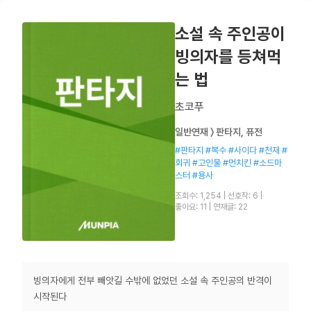
소설 속 주인공이
빙의자를 등쳐먹
는 법
초코푸
일반연재 〉 판타지, 퓨전
#판타지 #복수 #사이다 #천재 #
회귀 #고인물 #먼치킨 #소드마
스터 #용사
조회수: 1,254
|
선호작: 6
|
좋아요: 11
|
연재글: 22
빙의자에게 전부 빼앗길 수밖에 없었던 소설 속 주인공의 반격이
시작된다