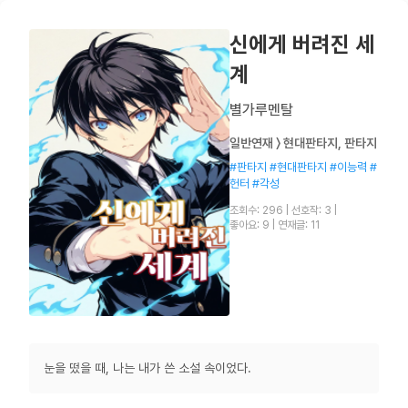
신에게 버려진 세
계
별가루멘탈
일반연재 〉 현대판타지, 판타지
#판타지 #현대판타지 #이능력 #
헌터 #각성
조회수: 296
|
선호작: 3
|
좋아요: 9
|
연재글: 11
눈을 떴을 때, 나는 내가 쓴 소설 속이었다.