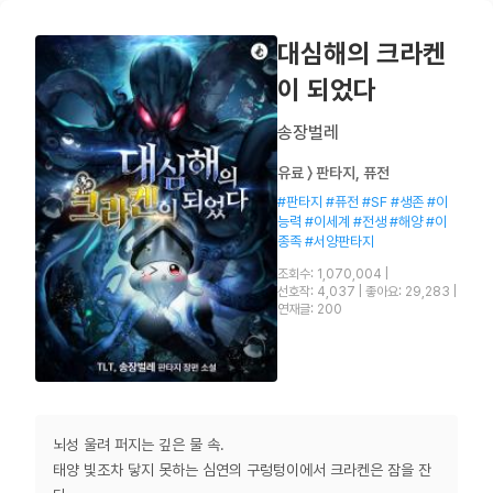
대심해의 크라켄
이 되었다
송장벌레
유료 〉 판타지, 퓨전
#판타지 #퓨전 #SF #생존 #이
능력 #이세계 #전생 #해양 #이
종족 #서양판타지
조회수: 1,070,004
|
선호작: 4,037
|
좋아요: 29,283
|
연재글: 200
뇌성 울려 퍼지는 깊은 물 속.
태양 빛조차 닿지 못하는 심연의 구렁텅이에서 크라켄은 잠을 잔