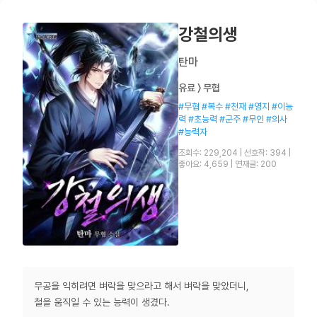
강철의생
탄마
유료 〉 무협
#무협 #복수 #천재 #영지 #이능
력 #초능력 #군주 #무인 #의사
#능력자
조회수: 229,204
|
선호작: 394
|
좋아요: 4,659
|
연재글: 200
무공을 익히려면 벼락을 맞으라고 해서 벼락을 맞았더니,
철을 움직일 수 있는 능력이 생겼다.