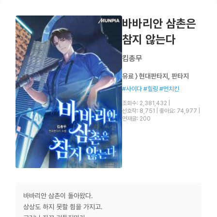
바바리안 삼촌은
참지 않는다
킴총무
유료 〉 현대판타지, 판타지
#사이다 #힐링 #먼치킨
조회수: 2,381,432
|
선호작: 8,751
|
좋아요: 74,977
|
연재글: 200
바바리안 삼촌이 돌아왔다.
상상도 하지 못할 힘을 가지고.