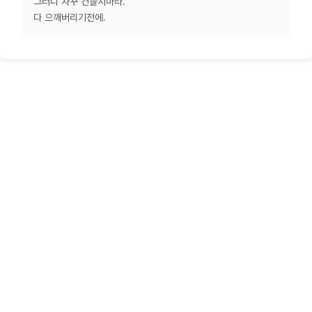
그러니 자꾸 건들지마라.
다 으깨버리기전에.