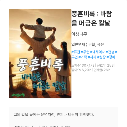
풍흔비록 : 바람
을 머금은 칼날
야생나무
일반연재 〉 무협, 퓨전
#퓨전 #무협 #대체역사 #전쟁 #
무인 #가족 #사파 #성장 #정파
조회수: 307,172
|
선호작: 253
|
좋아요: 6,202
|
연재글: 262
그의 칼날 끝에는 운명처럼, 언제나 바람이 함께했다.