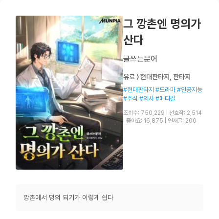
그 깡촌엔 명의가
산다
글쓰는문어
유료 〉 현대판타지, 판타지
#현대판타지 #드라마 #인공지능
#주식 #의사 #메디컬
조회수: 750,229
|
선호작: 2,514
|
좋아요: 16,875
|
연재글: 200
깡촌에서 명의 되기가 이렇게 쉽다