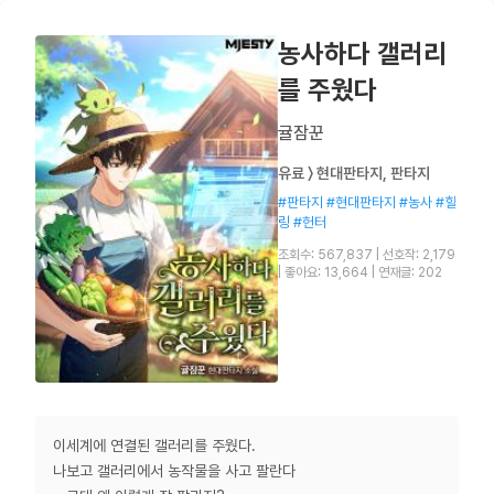
농사하다 갤러리
를 주웠다
귤잠꾼
유료 〉 현대판타지, 판타지
#판타지 #현대판타지 #농사 #힐
링 #헌터
조회수: 567,837
|
선호작: 2,179
|
좋아요: 13,664
|
연재글: 202
이세계에 연결된 갤러리를 주웠다.
나보고 갤러리에서 농작물을 사고 팔란다