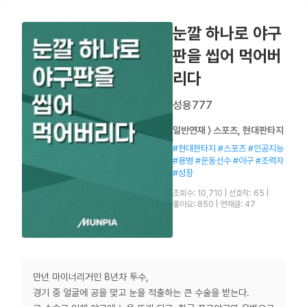
눈깔 하나로 야구
판을 씹어 먹어버
리다
성용777
일반연재 〉 스포츠, 현대판타지
#현대판타지 #스포츠 #인공지능
#용병 #운동선수 #야구 #조력자
#성장
조회수: 10,710
|
선호작: 65
|
좋아요: 850
|
연재글: 47
만년 마이너리거인 8년차 투수,
경기 중 얼굴에 공을 맞고 눈을 적출하는 큰 수술을 받는다.