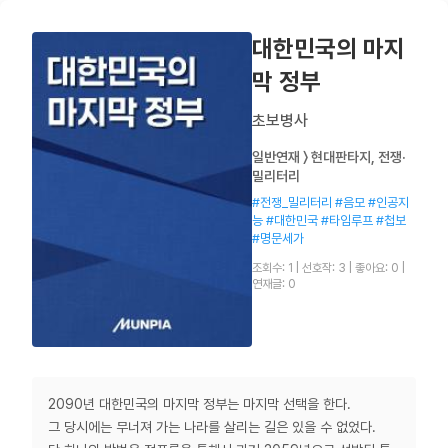
대한민국의 마지
막 정부
초보병사
일반연재 〉 현대판타지, 전쟁·
밀리터리
#전쟁_밀리터리 #음모 #인공지
능 #대한민국 #타임루프 #첩보
#명문세가
조회수: 1
|
선호작: 3
|
좋아요: 0
|
연재글: 0
2090년 대한민국의 마지막 정부는 마지막 선택을 한다.
그 당시에는 무너져 가는 나라를 살리는 길은 있을 수 없었다.