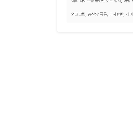
해피 라이프를 꿈꿨던것도 잠시, 하필
외교고립, 공산당 폭동, 군사반란, 하