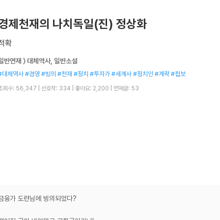
경제천재의 나치독일(진) 정상화
적확
일반연재 〉 대체역사, 일반소설
#대체역사 #경영 #빙의 #천재 #정치 #투자가 #세계사 #정치인 #계략 #첩보
조회수: 56,347
|
선호작: 334
|
좋아요: 2,200
|
연재글: 53
 금융가 도련님에 빙의되었다?