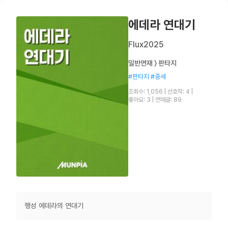
에데라 연대기
Flux2025
일반연재 〉 판타지
#판타지 #중세
조회수: 1,056
|
선호작: 4
|
좋아요: 3
|
연재글: 89
행성 에데라의 연대기