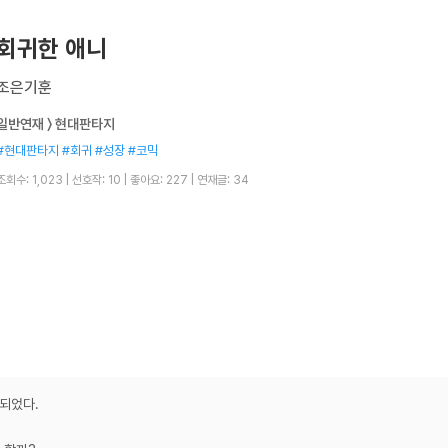
회귀한 애니
조은기훈
일반연재 〉 현대판타지
#현대판타지 #회귀 #성장 #코믹
조회수: 1,023
|
선호작: 10
|
좋아요: 227
|
연재글: 34
 되었다.