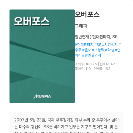
오버포스
그레파
일반연재 〉 현대판타지, SF
#현대판타지 #SF #시간정지 #
우주 #음모 #초능력 #학생 #먼
치킨 #불멸 #외계
조회수: 10,275
|
선호작: 42
|
좋아요: 119
|
연재글: 163
2007년 6월 23일, 국제 우주정거장 외부 수리 중 우주에서 날아
든 다수의 광선이 ISS를 비껴가고 일부는 지구로 떨어진다. 몇 분