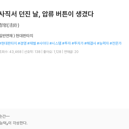
사직서 던진 날, 압류 버튼이 생겼다
청령(淸鈴)
일반연재 〉 현대판타지
#현대판타지 #경영 #재벌 #사이다 #시스템 #투자 #투자가 #해결사 #능력자 #전문가
조회수: 43,468
|
선호작: 138
|
좋아요: 1,128
|
연재글: 20
 순간—
능력』이 각성한다.