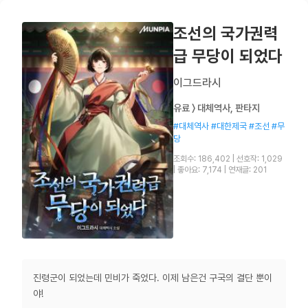
조선의 국가권력
급 무당이 되었다
이그드라시
유료 〉 대체역사, 판타지
#대체역사 #대한제국 #조선 #무
당
조회수: 186,402
|
선호작: 1,029
|
좋아요: 7,174
|
연재글: 201
진령군이 되었는데 민비가 죽었다. 이제 남은건 구국의 결단 뿐이
야!