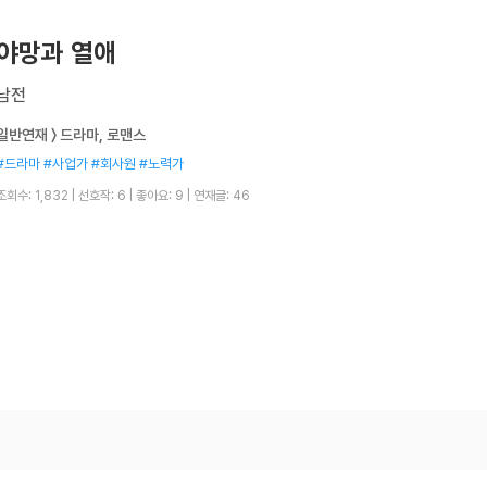
야망과 열애
남전
일반연재 〉 드라마, 로맨스
#드라마 #사업가 #회사원 #노력가
조회수: 1,832
|
선호작: 6
|
좋아요: 9
|
연재글: 46