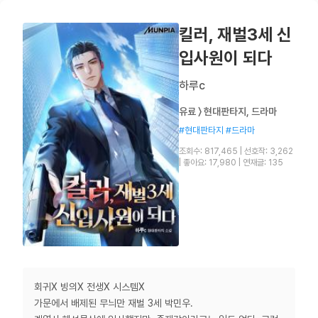
킬러, 재벌3세 신
입사원이 되다
하루c
유료 〉 현대판타지, 드라마
#현대판타지 #드라마
조회수: 817,465
|
선호작: 3,262
|
좋아요: 17,980
|
연재글: 135
회귀X 빙의X 전생X 시스템X
가문에서 배제된 무늬만 재벌 3세 박민우.