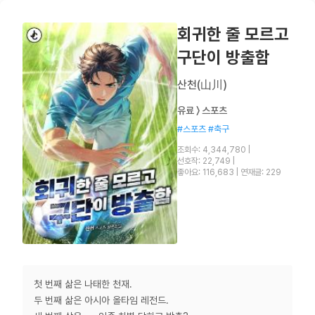
회귀한 줄 모르고
구단이 방출함
산천(山川)
유료 〉 스포츠
#스포츠 #축구
조회수: 4,344,780
|
선호작: 22,749
|
좋아요: 116,683
|
연재글: 229
첫 번째 삶은 나태한 천재.
두 번째 삶은 아시아 올타임 레전드.