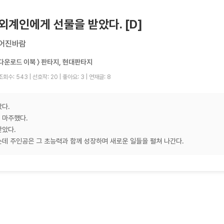
외계인에게 선물을 받았다. [D]
어진바람
다운로드 이북 〉 판타지, 현대판타지
조회수: 543
|
선호작: 20
|
좋아요: 3
|
연재글: 8
랐다.
 마주했다.
받았다.
는데 주인공은 그 초능력과 함께 성장하며 새로운 일들을 펼쳐 나간다.