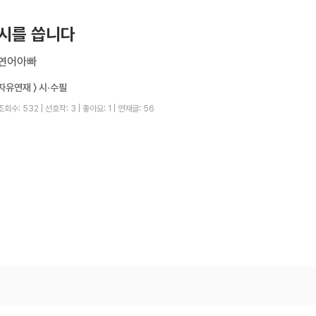
시를 씁니다
연어아빠
자유연재 〉 시·수필
조회수: 532
|
선호작: 3
|
좋아요: 1
|
연재글: 56