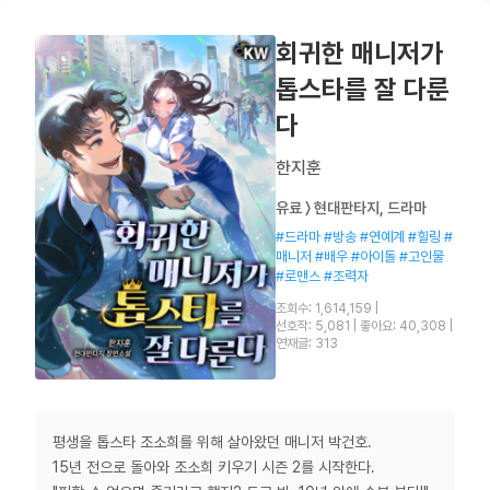
회귀한 매니저가
톱스타를 잘 다룬
다
한지훈
유료 〉 현대판타지, 드라마
#드라마 #방송 #연예계 #힐링 #
매니저 #배우 #아이돌 #고인물
#로맨스 #조력자
조회수: 1,614,159
|
선호작: 5,081
|
좋아요: 40,308
|
연재글: 313
평생을 톱스타 조소희를 위해 살아왔던 매니저 박건호.
15년 전으로 돌아와 조소희 키우기 시즌 2를 시작한다.