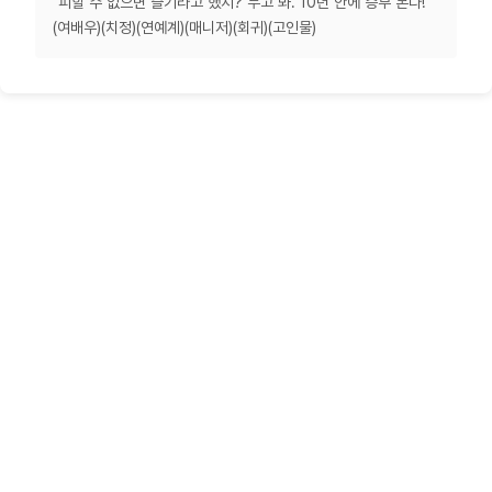
"피할 수 없으면 즐기라고 했지? 두고 봐. 10년 안에 승부 본다!"
(여배우)(치정)(연예계)(매니저)(회귀)(고인물)