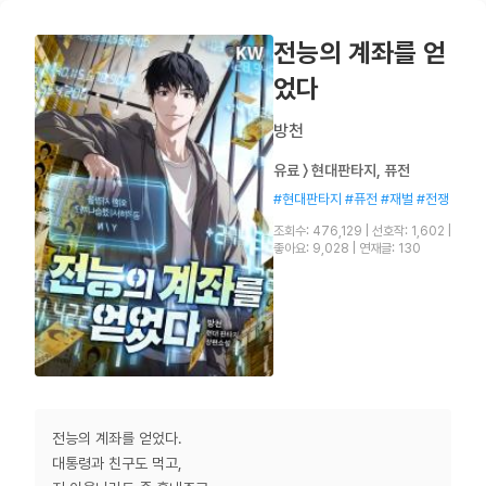
전능의 계좌를 얻
었다
방천
유료 〉 현대판타지, 퓨전
#현대판타지 #퓨전 #재벌 #전쟁
조회수: 476,129
|
선호작: 1,602
|
좋아요: 9,028
|
연재글: 130
전능의 계좌를 얻었다.
대통령과 친구도 먹고,