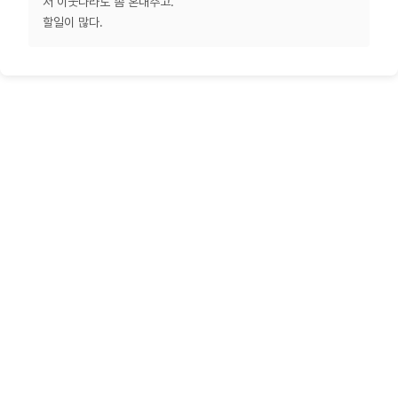
저 이웃나라도 좀 혼내주고.
할일이 많다.