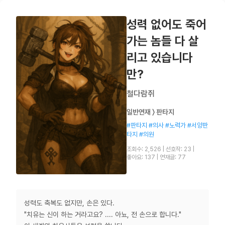
성력 없어도 죽어
가는 놈들 다 살
리고 있습니다
만?
철다람쥐
일반연재 〉 판타지
#판타지 #의사 #노력가 #서양판
타지 #의원
조회수: 2,526
|
선호작: 23
|
좋아요: 137
|
연재글: 77
성력도 축복도 없지만, 손은 있다.
"치유는 신이 하는 거라고요? .... 아뇨, 전 손으로 합니다."