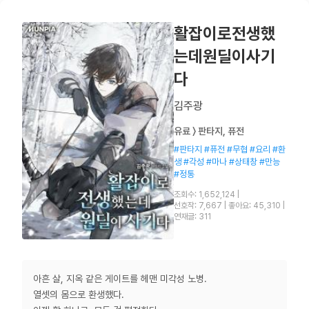
활잡이로전생했
는데원딜이사기
다
김주광
유료 〉 판타지, 퓨전
#판타지 #퓨전 #무협 #요리 #환
생 #각성 #마나 #상태창 #만능
#정통
조회수: 1,652,124
|
선호작: 7,667
|
좋아요: 45,310
|
연재글: 311
아흔 살, 지옥 같은 게이트를 헤맨 미각성 노병.
열셋의 몸으로 환생했다.