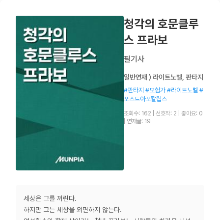
청각의 호문클루
스 프라보
필기사
일반연재 〉 라이트노벨, 판타지
#판타지 #모험가 #라이트노벨 #
포스트아포칼립스
조회수: 162
|
선호작: 2
|
좋아요: 0
|
연재글: 19
세상은 그를 꺼린다.
하지만 그는 세상을 외면하지 않는다.