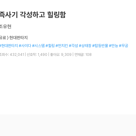
즉사기 각성하고 힐링함
조유현
유료 〉 현대판타지
#현대판타지 #사이다 #시스템 #힐링 #먼치킨 #각성 #상태창 #탑등반물 #만능 #무공
조회수: 432,041
|
선호작: 1,490
|
좋아요: 9,309
|
연재글: 108