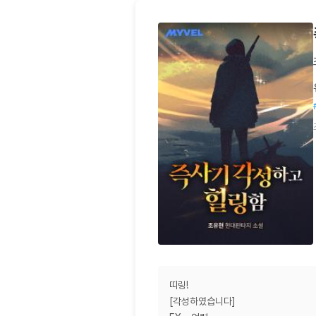
띠링!
[각성하였습니다]