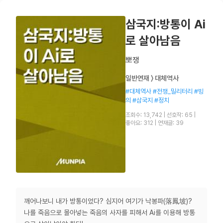
삼국지:방통이 Ai
로 살아남음
뽀쟁
일반연재 〉 대체역사
#대체역사 #전쟁_밀리터리 #빙
의 #삼국지 #정치
조회수: 13,742
|
선호작: 65
|
좋아요: 312
|
연재글: 39
깨어나보니 내가 방통이었다? 심지어 여기가 낙봉파(落鳳坡)?
나를 죽음으로 몰아넣는 죽음의 사자를 피해서 Ai를 이용해 방통